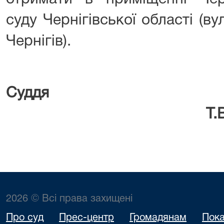
суду Чернігівської області (ву
Чернігів).
Су
Т.В. Кост
2026 © Всі права захищені
Про суд
Прес-центр
Громадянам
Пока