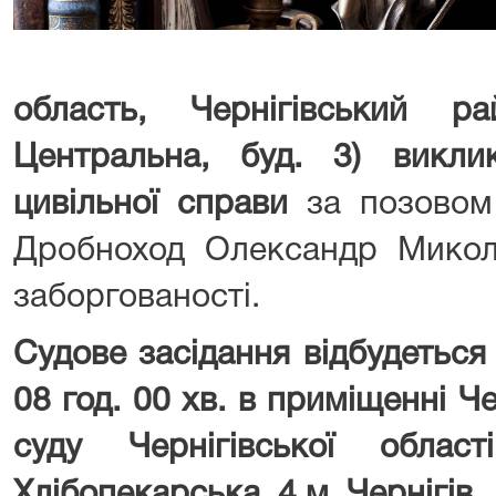
область,
Чернігівський
рай
Центральна
, буд.
3
) викли
цивільної справи
за позово
Дробноход Олександр Микол
заборгованості.
Судове засідання відбудеться
08 год. 00 хв. в приміщенні Ч
суду Чернігівської обла
Хлібопекарська, 4 м. Чернігів.