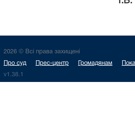
Т.В. Костю
2026 © Всі права захищені
Про суд
Прес-центр
Громадянам
Пока
v1.38.1