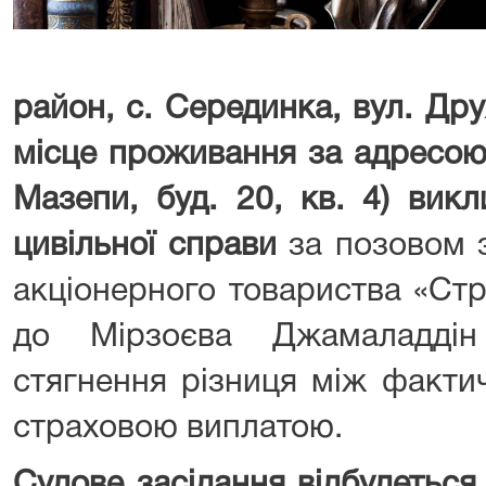
район, с. Серединка, вул. Др
місце проживання за адресою: 
Мазепи, буд. 20, кв. 4)
викл
цивільної справи
за позовом 
акціонерного товариства «Стр
до Мірзоєва Джамаладді
стягнення різниця між факти
страховою виплатою.
Судове засідання відбудеться