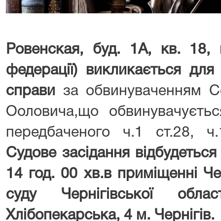
Ровенская, буд. 1А, кв. 18,
федерації) викликається для
справи
за обвинуваченням С
Ооловича,що обвинувачуєтьс
передбаченого ч.1 ст.28, ч
Судове засідання відбудеться
14 год. 00 хв.
в приміщенні
Че
суду Чернігівської
обла
Хлібопекарська, 4 м. Чернігів
.