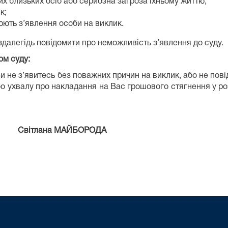
ших близьких осіб або серйозна загроза їхньому життю;
к;
юють з’явлення особи на виклик.
далегідь повідомити про неможливість з’явлення до суду.
ом суду:
що Ви не з’явитесь без поважних причин на виклик, або не п
 ухвалу про накладання на Вас грошового стягнення у розмі
МАЙБОРОДА