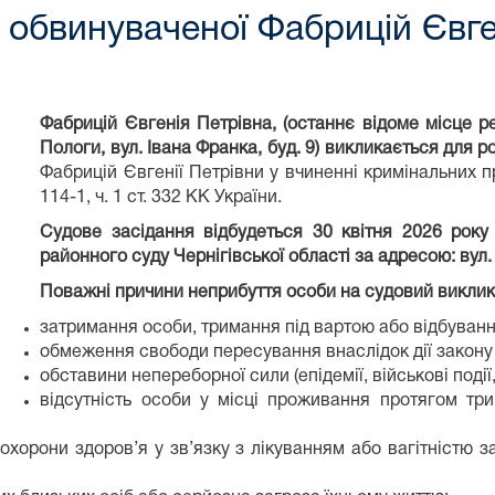
обвинуваченої Фабрицій Євген
Фабрицій Євгенія Петрівна, (останнє відоме місце реє
Пологи, вул. Івана Франка, буд. 9) викликається для 
Фабрицій Євгенії Петрівни у вчиненні кримінальних пр
114-1, ч. 1 ст. 332 КК України.
Судове засідання відбудеться 30 квітня 2026 року
районного суду Чернігівської області за адресою
:
вул.
Поважні причини неприбуття особи на судовий виклик 
затримання особи, тримання під вартою або відбуван
обмеження свободи пересування внаслідок дії закону
обставини непереборної сили (епідемії, військові події,
відсутність особи у місці проживання протягом тр
охорони здоров’я у зв’язку з лікуванням або вагітністю