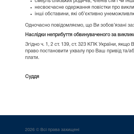
смерть близьких родичів, членів сім’ї чи ін
несвоєчасне одержання повістки про викли
інші обставини, які об’єктивно унеможливл
Одночасно повідомляємо, що Ви зобов’язані заз
Наслідки неприбуття обвинуваченого за виклик
Згідно ч. 1, 2 ст. 139, ст. 323 КПК України, як
право постановити ухвалу про Ваш привід та/або
плати.
Суддя Світлана 
2026 © Всі права захищені