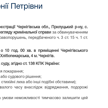
ії Петрівни
страції Чернігівська обл., Прилуцький р-ну, с.
розгляду кримінальної справи
за обвинуваченням
авопорушень, передбаченого ч. 3 ст. 15 ч. 1 ст.
 о 10 год. 00 хв.
в приміщенні Чернігівського
 Хлібопекарська, 4 м. Чернігів
.
суду, згідно
ст. 138 КПК України:
ня покарання;
 або судового рішення;
 стихійні лиха або інші подібні обставини);
ивалого часу внаслідок відрядження, подорожі
 за умови неможливості тимчасово залишити цей