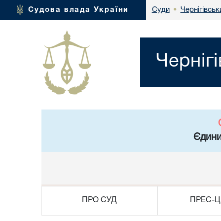
Чернігівськ
Судова влада України
Суди
•
Черніг
Єдини
ПРО СУД
ПРЕС-Ц