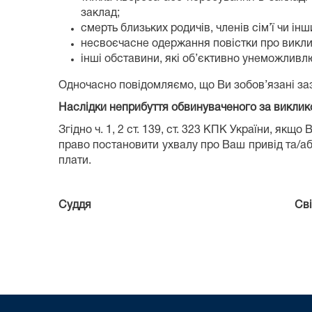
заклад;
смерть близьких родичів, членів сім’ї чи ін
несвоєчасне одержання повістки про викли
інші обставини, які об’єктивно унеможливл
Одночасно повідомляємо, що Ви зобов’язані заз
Наслідки неприбуття обвинуваченого за виклик
Згідно ч. 1, 2 ст. 139, ст. 323 КПК України, як
право постановити ухвалу про Ваш привід та/або
плати.
Суддя Світлана МА