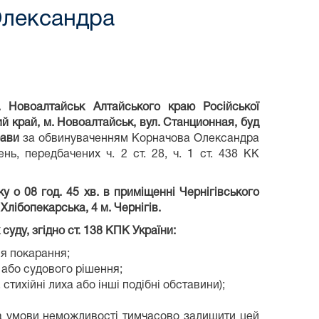
Олександра
 Новоалтайськ Алтайського краю Російської
й край, м. Новоалтайськ, вул. Станционная, буд
рави
за обвинуваченням Корначова Олександра
ь, передбачених ч. 2 ст. 28, ч. 1 ст. 438 КК
у о 08 год. 45 хв.
в приміщенні Чернігівського
 Хлібопекарська, 4 м. Чернігів
.
суду, згідно
ст. 138 КПК України:
ня покарання;
 або судового рішення;
 стихійні лиха або інші подібні обставини);
 за умови неможливості тимчасово залишити цей