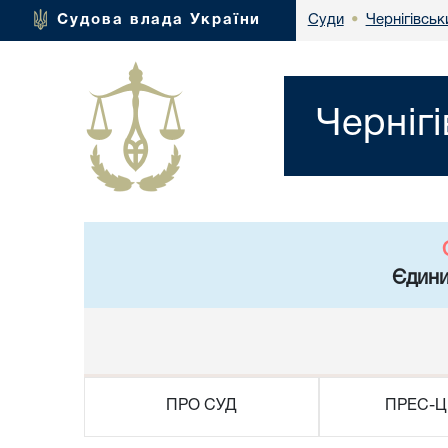
Чернігівськ
Судова влада України
Суди
•
Черніг
Єдини
ПРО СУД
ПРЕС-Ц