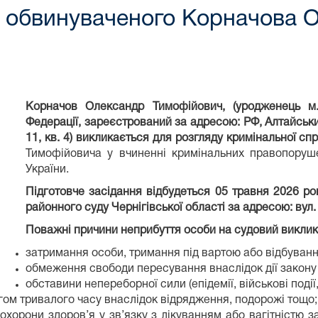
 обвинуваченого Корначова 
Корначов Олександр Тимофійович, (уродженець м.
Федерації, зареєстрований за адресою: РФ, Алтайськи
11, кв. 4) викликається для розгляду кримінальної сп
Тимофійовича у вчиненні кримінальних правопорушен
України.
Підготовче засідання відбудеться 05 травня 2026 рок
районного суду Чернігівської області за адресою
:
вул.
Поважні причини неприбуття особи на судовий виклик 
затримання особи, тримання під вартою або відбуван
обмеження свободи пересування внаслідок дії закону
обставини непереборної сили (епідемії, військові події,
ягом тривалого часу внаслідок відрядження, подорожі тощо;
охорони здоров’я у зв’язку з лікуванням або вагітністю