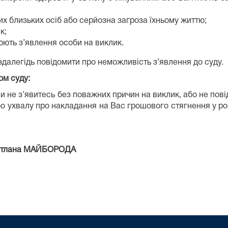
ших близьких осіб або серйозна загроза їхньому життю;
к;
юють з’явлення особи на виклик.
далегідь повідомити про неможливість з’явлення до суду.
ом суду:
що Ви не з’явитесь без поважних причин на виклик, або не п
 ухвалу про накладання на Вас грошового стягнення у розмі
ЙБОРОДА