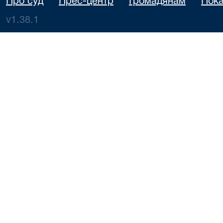
Про суд
Прес-центр
Громадянам
Пока
v1.38.1