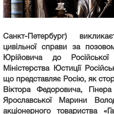
Санкт-Петербург) виклик
цивільної справи за позово
Юрійовича до Російської
Міністерства Юстиції Російсь
що представляє Росію, як сто
Віктора Федоровича, Гінера
Ярославської Марини Волод
акціонерного товариства «Г