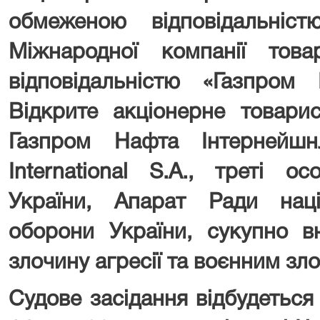
обмеженою відповідальніст
Міжнародної компанії тов
відповідальністю «Газпром 
Відкрите акціонерне товари
Газпром Нафта Інтерне
International
S
.
A
., треті ос
України, Апарат Ради нац
оборони України, сукупно в
злочину агресії та воєнним зл
Судове засідання відбудеться