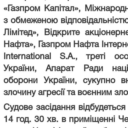
«Газпром Капітал», Міжнародн
з обмеженою відповідальніст
Лімітед», Відкрите акціонер
Нафта», Газпром Нафта Інтер
International
S
.
A
., треті ос
України, Апарат Ради нац
оборони України, сукупно в
злочину агресії та воєнним зл
Судове засідання відбудеться
14 год. 30 хв. в приміщенні Ч