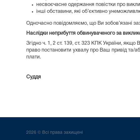
несвоєчасне одержання повістки про викли
інші обставини, які об’єктивно унеможливл
Одночасно повідомляємо, що Ви зобов’язані заз
Наслідки неприбуття обвинуваченого за виклик
Згідно ч. 1, 2 ст. 139, ст. 323 КПК України, як
право постановити ухвалу про Ваш привід та/або
плати.
Суддя Т.В. Кос
2026 © Всі права захищені