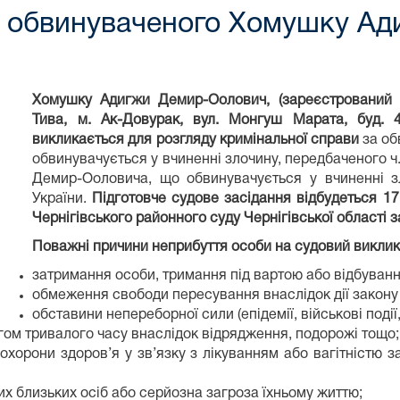
 обвинуваченого Хомушку А
Хомушку Адигжи Демир-Оолович, (зареєстрований з
Тива, м. Ак-Довурак, вул. Монгуш Марата, буд. 4
викликається для розгляду кримінальної справи
за об
обвинувачується у вчиненні злочину, передбаченого ч.
Демир-Ооловича, що обвинувачується у вчиненні зл
України.
Підготовче судове засідання відбудеться 17
Чернігівського районного суду Чернігівської області 
Поважні причини неприбуття особи на судовий виклик 
затримання особи, тримання під вартою або відбуван
обмеження свободи пересування внаслідок дії закону
обставини непереборної сили (епідемії, військові події,
ягом тривалого часу внаслідок відрядження, подорожі тощо;
охорони здоров’я у зв’язку з лікуванням або вагітністю
ших близьких осіб або серйозна загроза їхньому життю;