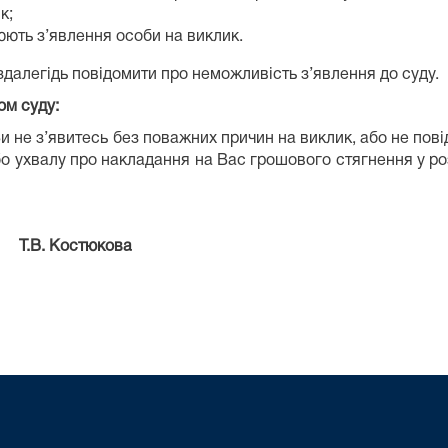
к;
юють з’явлення особи на виклик.
далегідь повідомити про неможливість з’явлення до суду.
ом суду:
що Ви не з’явитесь без поважних причин на виклик, або не п
 ухвалу про накладання на Вас грошового стягнення у розмі
тюкова