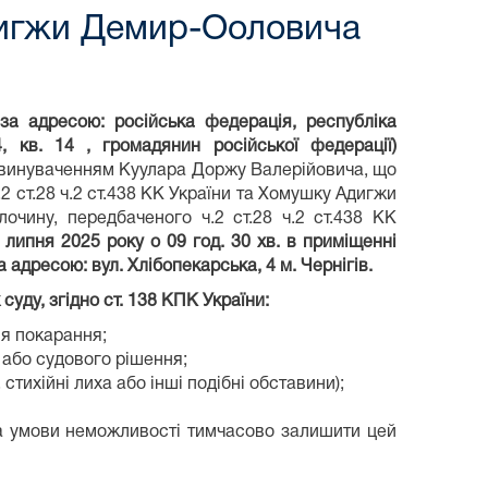
дигжи Демир-Ооловича
а адресою: російська федерація, республіка
, кв. 14 , громадянин російської федерації)
винуваченням Куулара Доржу Валерійовича, що
2 ст.28 ч.2 ст.438 КК України та Хомушку Адигжи
очину, передбаченого ч.2 ст.28 ч.2 ст.438 КК
 липня 2025 року о 09 год. 30 хв.
в приміщенні
за адресою
:
вул. Хлібопекарська, 4 м. Чернігів
.
суду, згідно
ст. 138 КПК України:
ня покарання;
 або судового рішення;
 стихійні лиха або інші подібні обставини);
 за умови неможливості тимчасово залишити цей