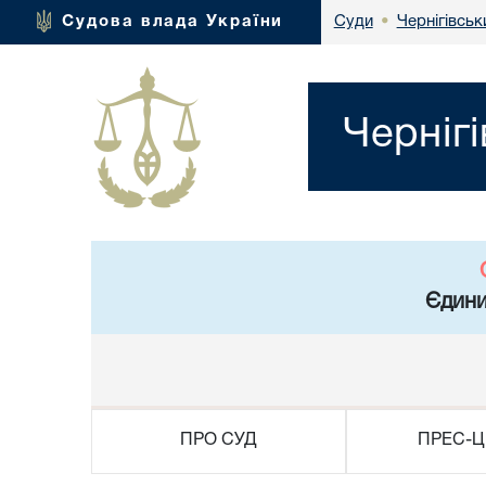
Чернігівськ
Судова влада України
Суди
•
Черніг
Єдини
ПРО СУД
ПРЕС-Ц